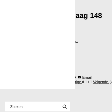
Beth Namenwirth ☰
Laag
148
1047
Wissel
28 oktober 2021
Fotografie: Marieke van der Lippe + Aanschouw
Curator: Daan den Houter
Labels
Schilderwerk
96
Twitter
Facebook
Linkedin
Google+
Email
Terug naar Curator: Daan den Houter
Vorige
#
1 / 1
Volgende